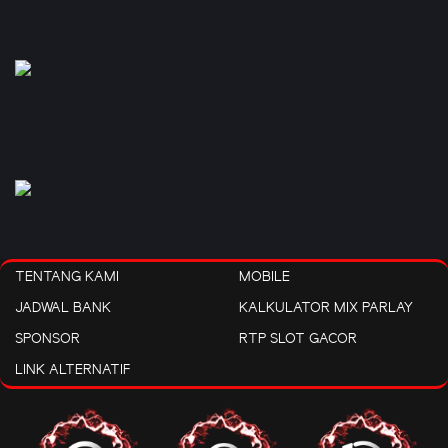
TENTANG KAMI
MOBILE
JADWAL BANK
KALKULATOR MIX PARLAY
SPONSOR
RTP SLOT GACOR
LINK ALTERNATIF