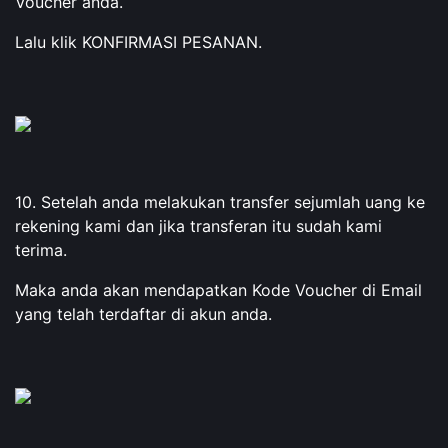
Voucher anda.
Lalu klik KONFIRMASI PESANAN.
10. Setelah anda melakukan transfer sejumlah uang ke
rekening kami dan jika transferan itu sudah kami
terima.
Maka anda akan mendapatkan Kode Voucher di Email
yang telah terdaftar di akun anda.