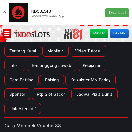
×
INDOSLOTS
Download
INDOSLOTS Mobile App
MASUK
DAFTAR
Tentang Kami
Mobile
Video Tutorial
Info
Bertanggung Jawab
Kebijakan
Cara Betting
Phising
Kalkulator Mix Parlay
Sponsor
Rtp Slot Gacor
Jadwal Piala Dunia
Link Alternatif
Cara Membeli Voucher88