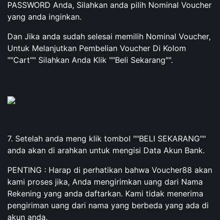
PASSWORD Anda, Silahkan anda pilih Nominal Voucher
yang anda inginkan.
Dan Jika anda sudah selesai memilih Nominal Voucher,
Untuk Melanjutkan Pembelian Voucher Di Kolom
""Cart"" Silahkan Anda Klik ""Beli Sekarang"".
7. Setelah anda meng klik tombol ""BELI SEKARANG""
anda akan di arahkan untuk mengisi Data Akun Bank.
PENTING : Harap di perhatikan bahwa Voucher88 akan
kami proses jika, Anda mengirimkan uang dari Nama
Rekening yang anda daftarkan. Kami tidak menerima
pengiriman uang dari nama yang berbeda yang ada di
akun anda.