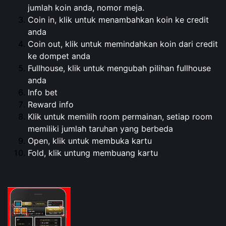
jumlah koin anda, nomor meja.
Coin in, klik untuk menambahkan koin ke credit
anda
Coin out, klik untuk memindahkan koin dari credit
ke dompet anda
Fullhouse, klik untuk mengubah pilihan fullhouse
anda
Info bet
Reward info
Klik untuk memilih room permainan, setiap room
memiliki jumlah taruhan yang berbeda
Open, klik untuk membuka kartu
Fold, klik untung membuang kartu