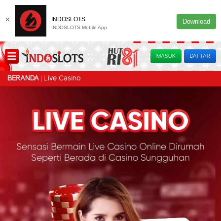
×
INDOSLOTS
Download
INDOSLOTS Mobile App
MASUK
DAFTAR
Live Casino
BERANDA